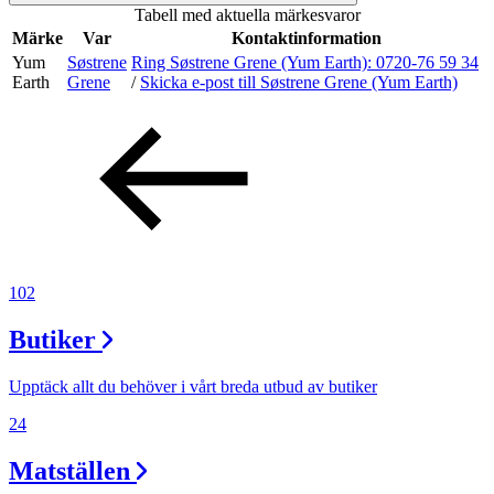
Tabell med aktuella märkesvaror
Inspiration
Märke
Var
Kontaktinformation
Yum
Søstrene
Ring Søstrene Grene (Yum Earth):
0720-76 59 34
Earth
Grene
/
Skicka e-post
till Søstrene Grene (Yum Earth)
Sök
Öppettider
Praktisk information
102
Lediga jobb
Butiker
Magasin
Tryggare handel
Upptäck allt du behöver i vårt breda utbud av butiker
Presentkort
24
Frågor & svar om parkering
Matställen
Parkering