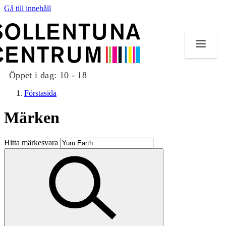
Gå till innehåll
Öppet i dag:
10 - 18
Förstasida
Märken
Butiker
Hitta märkesvara
Mat och dryck
Evenemang
Erbjudanden
Kundklubb