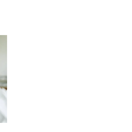
Inspiration
Sök
Öppettider
Praktisk information
Lediga jobb
Magasin
Tryggare handel
Presentkort
Frågor & svar om parkering
Parkering