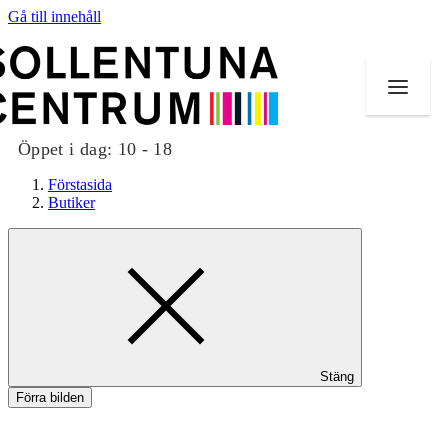
Gå till innehåll
Öppet i dag:
10 - 18
Förstasida
Butiker
Butiker
Mat och dryck
Evenemang
Stäng
Erbjudanden
Förra bilden
Kundklubb