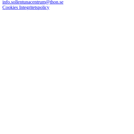
info.sollentunacentrum@thon.se
Cookies
Integritetspolicy