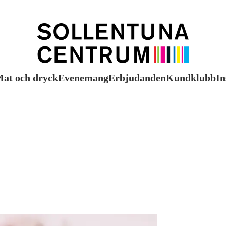
at och dryck
Evenemang
Erbjudanden
Kundklubb
In