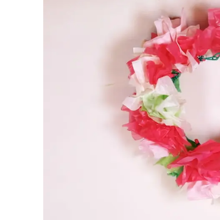
Evenemang
Erbjudanden
Kundklubb
Inspiration
Sök
Öppettider
Praktisk information