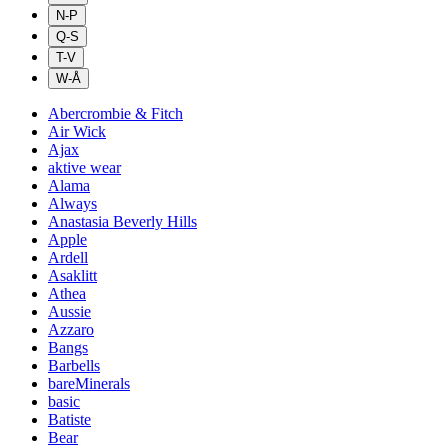
N-P
Q-S
T-V
W-Å
Abercrombie & Fitch
Air Wick
Ajax
aktive wear
Alama
Always
Anastasia Beverly Hills
Apple
Ardell
Asaklitt
Athea
Aussie
Azzaro
Bangs
Barbells
bareMinerals
basic
Batiste
Bear