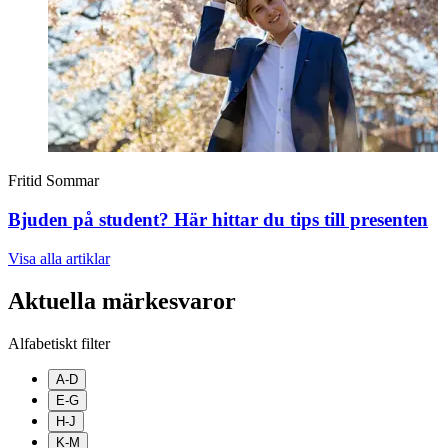
Fritid
Sommar
Bjuden på student? Här hittar du tips till presenten
Visa alla
artiklar
Aktuella märkesvaror
Alfabetiskt filter
A-D
E-G
H-J
K-M