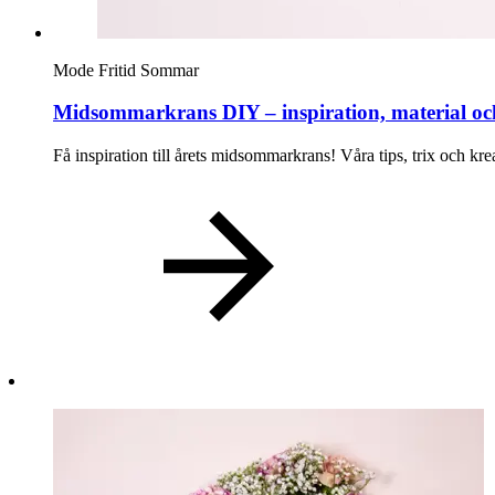
Lediga jobb
Mode
Fritid
Sommar
Magasin
Midsommarkrans DIY – inspiration, material och
Tryggare handel
Presentkort
Få inspiration till årets midsommarkrans! Våra tips, trix och kr
Frågor & svar om parkering
Parkering