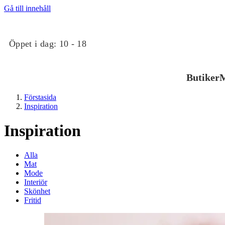
Gå till innehåll
Öppet i dag:
10 - 18
Butiker
M
Förstasida
Inspiration
Inspiration
Alla
Mat
Butiker
Mode
Interiör
Skönhet
Mat och dryck
Fritid