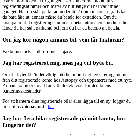
När du kör in och ut ur garaget läser kamerorna av din bils
registreringsnummer och mäter av hur länge du har varit inne i
garaget. Har du stått parkerad under de 2 timmar som är gratis kan
du bara åka ut, annars måste du betala för extratiden. Om du
knappar in ditt registreringsnummer i betalautomaten kan du se hur
länge du har stått parkerad och om du har ett belopp att betala.
Om jag kör någon annans bil, vem får fakturan?
Fakturan skickas till fordonets ägare.
Jag har registrerat mig, men jag vill byta bil.
Om du byter bil är det viktigt att du tar bort det registreringsnumret
från ditt registrerade konto hos Autopay och uppdaterar med ett nytt.
Annars kommer du att fortsatt bli debiterad för den bilens
parkeringskostnader.
För att hantera dina registrerade bilar eller lägga till en ny, loggar du
in på din Autopayprofil
här
.
Jag har flera bilar registrerade på mitt konto, hur
fungerar det?