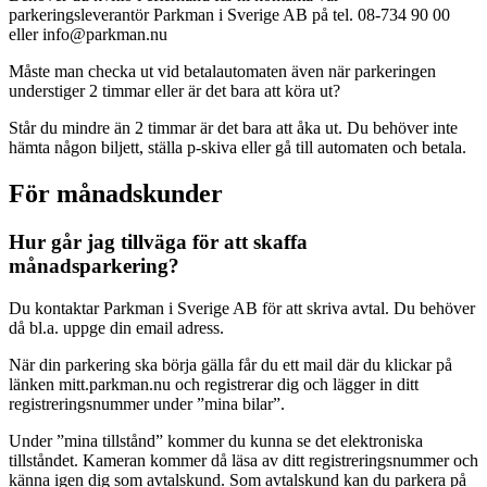
parkeringsleverantör Parkman i Sverige AB på tel. 08-734 90 00
eller info@parkman.nu
Måste man checka ut vid betalautomaten även när parkeringen
understiger 2 timmar eller är det bara att köra ut?
Står du mindre än 2 timmar är det bara att åka ut. Du behöver inte
hämta någon biljett, ställa p-skiva eller gå till automaten och betala.
För månadskunder
Hur går jag tillväga för att skaffa
månadsparkering?
Du kontaktar Parkman i Sverige AB för att skriva avtal. Du behöver
då bl.a. uppge din email adress.
När din parkering ska börja gälla får du ett mail där du klickar på
länken mitt.parkman.nu och registrerar dig och lägger in ditt
registreringsnummer under ”mina bilar”.
Under ”mina tillstånd” kommer du kunna se det elektroniska
tillståndet. Kameran kommer då läsa av ditt registreringsnummer och
känna igen dig som avtalskund. Som avtalskund kan du parkera på