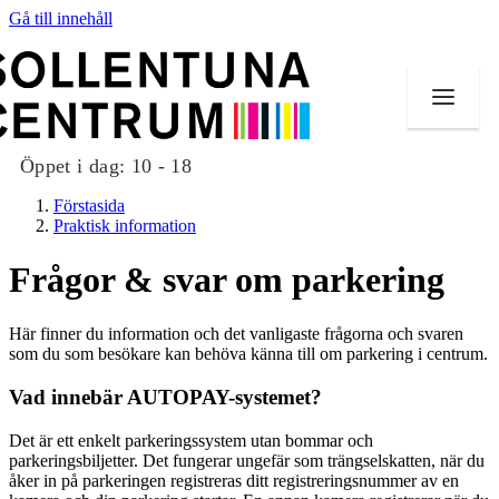
Gå till innehåll
Öppet i dag:
10 - 18
Förstasida
Praktisk information
Frågor & svar om parkering
Butiker
Här finner du information och det vanligaste frågorna och svaren
Mat och dryck
som du som besökare kan behöva känna till om parkering i centrum.
Evenemang
Vad innebär AUTOPAY-systemet?
Erbjudanden
Det är ett enkelt parkeringssystem utan bommar och
parkeringsbiljetter. Det fungerar ungefär som trängselskatten, när du
åker in på parkeringen registreras ditt registreringsnummer av en
Kundklubb