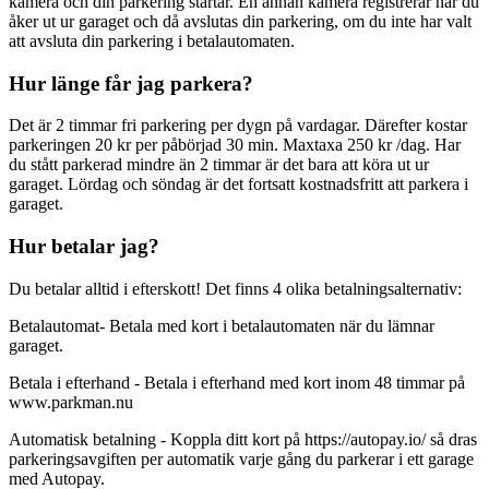
kamera och din parkering startar. En annan kamera registrerar när du
åker ut ur garaget och då avslutas din parkering, om du inte har valt
Inspiration
att avsluta din parkering i betalautomaten.
Hur länge får jag parkera?
Sök
Det är 2 timmar fri parkering per dygn på vardagar. Därefter kostar
parkeringen 20 kr per påbörjad 30 min. Maxtaxa 250 kr /dag. Har
du stått parkerad mindre än 2 timmar är det bara att köra ut ur
garaget. Lördag och söndag är det fortsatt kostnadsfritt att parkera i
garaget.
Öppettider
Hur betalar jag?
Praktisk information
Du betalar alltid i efterskott! Det finns 4 olika betalningsalternativ:
Lediga jobb
Betalautomat- Betala med kort i betalautomaten när du lämnar
Magasin
garaget.
Tryggare handel
Betala i efterhand - Betala i efterhand med kort inom 48 timmar på
www.parkman.nu
Presentkort
Automatisk betalning - Koppla ditt kort på https://autopay.io/ så dras
Frågor & svar om parkering
parkeringsavgiften per automatik varje gång du parkerar i ett garage
med Autopay.
Parkering