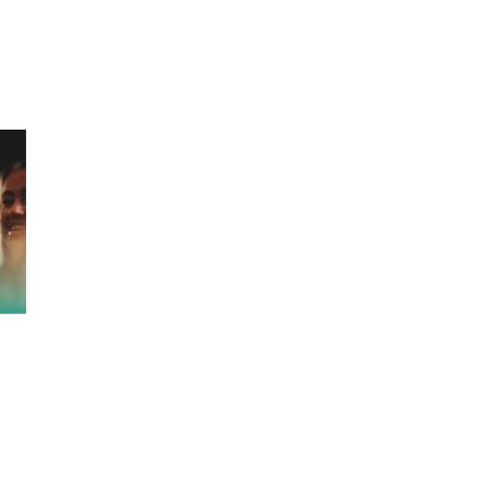
Inspiration
Sök
Öppettider
Praktisk information
Lediga jobb
Magasin
Tryggare handel
Presentkort
Frågor & svar om parkering
Parkering