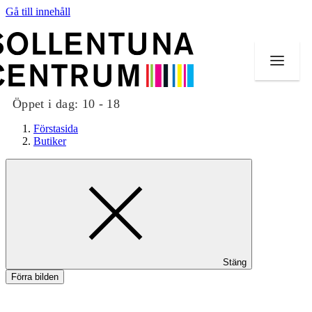
Gå till innehåll
Öppet i dag:
10 - 18
Förstasida
Butiker
Butiker
Mat och dryck
Evenemang
Stäng
Erbjudanden
Förra bilden
Kundklubb