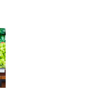
Inspiration
Sök
Öppettider
Praktisk information
Lediga jobb
Magasin
Tryggare handel
Presentkort
Frågor & svar om parkering
Parkering