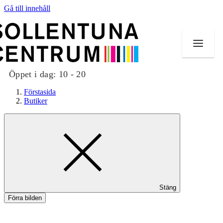
Gå till innehåll
Öppet i dag:
10 - 20
Förstasida
Butiker
Butiker
Mat och dryck
Evenemang
Stäng
Erbjudanden
Förra bilden
Kundklubb