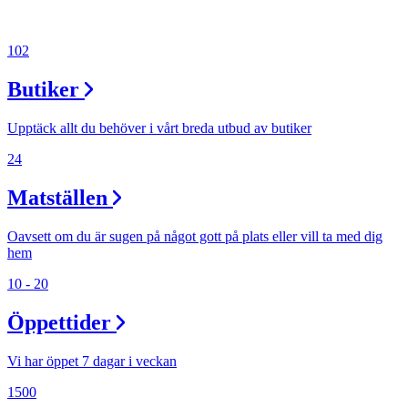
Inspiration
102
Butiker
Sök
Upptäck allt du behöver i vårt breda utbud av butiker
24
Öppettider
Matställen
Praktisk information
Oavsett om du är sugen på något gott på plats eller vill ta med dig
Lediga jobb
hem
Magasin
10 - 20
Tryggare handel
Öppettider
Presentkort
Vi har öppet 7 dagar i veckan
Frågor & svar om parkering
1500
Parkering