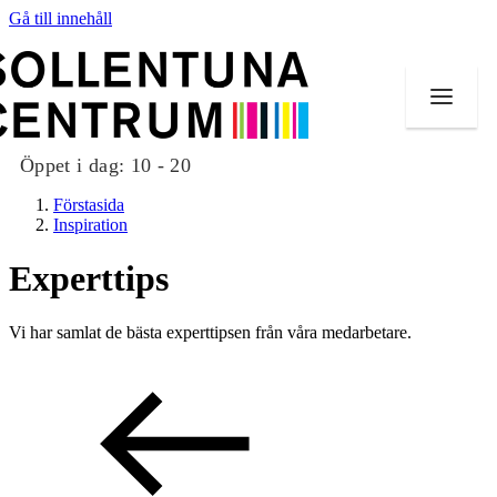
Gå till innehåll
Öppet i dag:
10 - 20
Förstasida
Inspiration
Experttips
Butiker
Vi har samlat de bästa experttipsen från våra medarbetare.
Mat och dryck
Evenemang
Erbjudanden
Kundklubb