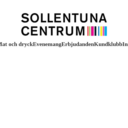
at och dryck
Evenemang
Erbjudanden
Kundklubb
In