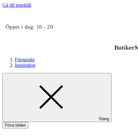
Gå till innehåll
Öppet i dag:
10 - 20
Butiker
M
Förstasida
Inspiration
Butiker
Stäng
Mat och dryck
Förra bilden