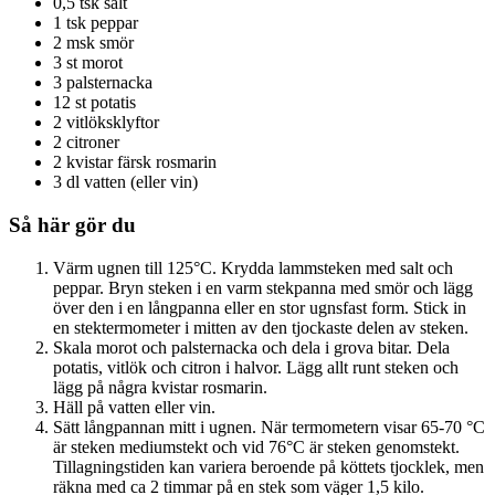
0,5 tsk salt
1 tsk peppar
2 msk smör
3 st morot
3 palsternacka
12 st potatis
2 vitlöksklyftor
2 citroner
2 kvistar färsk rosmarin
3 dl vatten (eller vin)
Så här gör du
Värm ugnen till 125°C. Krydda lammsteken med salt och
peppar. Bryn steken i en varm stekpanna med smör och lägg
över den i en långpanna eller en stor ugnsfast form. Stick in
en stektermometer i mitten av den tjockaste delen av steken.
Skala morot och palsternacka och dela i grova bitar. Dela
potatis, vitlök och citron i halvor. Lägg allt runt steken och
lägg på några kvistar rosmarin.
Häll på vatten eller vin.
Sätt långpannan mitt i ugnen. När termometern visar 65-70 °C
är steken mediumstekt och vid 76°C är steken genomstekt.
Tillagningstiden kan variera beroende på köttets tjocklek, men
räkna med ca 2 timmar på en stek som väger 1,5 kilo.