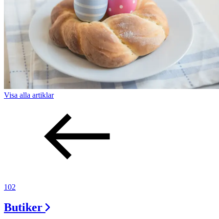
Visa alla
artiklar
102
Butiker