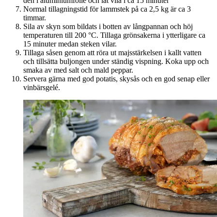
den i aluminiumfolie och låt vila i ca 15 minuter
Normal tillagningstid för lammstek på ca 2,5 kg är ca 3
timmar.
Sila av skyn som bildats i botten av långpannan och höj
temperaturen till 200 °C. Tillaga grönsakerna i ytterligare ca
15 minuter medan steken vilar.
Tillaga såsen genom att röra ut majsstärkelsen i kallt vatten
och tillsätta buljongen under ständig vispning. Koka upp och
smaka av med salt och mald peppar.
Servera gärna med god potatis, skysås och en god senap eller
vinbärsgelé.