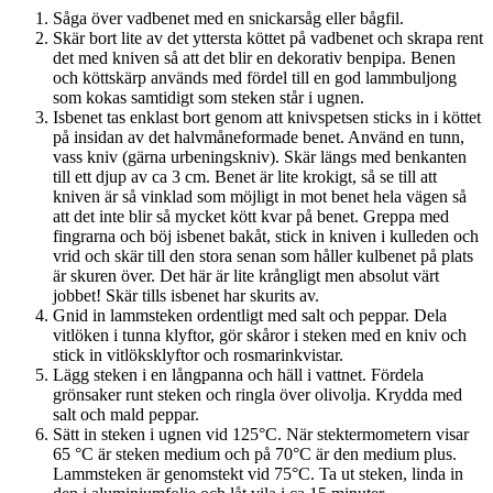
Såga över vadbenet med en snickarsåg eller bågfil.
Skär bort lite av det yttersta köttet på vadbenet och skrapa rent
det med kniven så att det blir en dekorativ benpipa. Benen
och köttskärp används med fördel till en god lammbuljong
som kokas samtidigt som steken står i ugnen.
Isbenet tas enklast bort genom att knivspetsen sticks in i köttet
på insidan av det halvmåneformade benet. Använd en tunn,
vass kniv (gärna urbeningskniv). Skär längs med benkanten
till ett djup av ca 3 cm. Benet är lite krokigt, så se till att
kniven är så vinklad som möjligt in mot benet hela vägen så
att det inte blir så mycket kött kvar på benet. Greppa med
fingrarna och böj isbenet bakåt, stick in kniven i kulleden och
vrid och skär till den stora senan som håller kulbenet på plats
är skuren över. Det här är lite krångligt men absolut värt
jobbet! Skär tills isbenet har skurits av.
Gnid in lammsteken ordentligt med salt och peppar. Dela
vitlöken i tunna klyftor, gör skåror i steken med en kniv och
stick in vitlöksklyftor och rosmarinkvistar.
Lägg steken i en långpanna och häll i vattnet. Fördela
grönsaker runt steken och ringla över olivolja. Krydda med
salt och mald peppar.
Sätt in steken i ugnen vid 125°C. När stektermometern visar
65 °C är steken medium och på 70°C är den medium plus.
Lammsteken är genomstekt vid 75°C. Ta ut steken, linda in