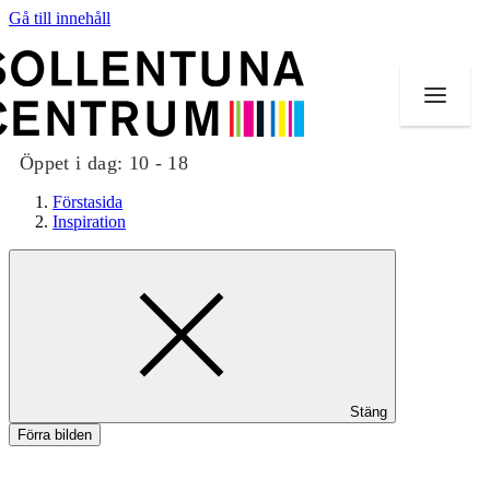
Gå till innehåll
Öppet i dag:
10 - 18
Förstasida
Inspiration
Butiker
Mat och dryck
Evenemang
Stäng
Erbjudanden
Förra bilden
Kundklubb