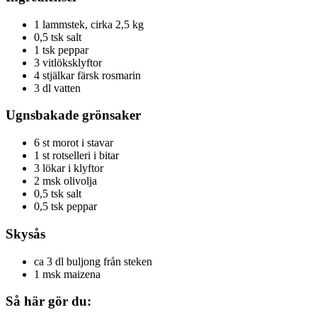
1 lammstek, cirka 2,5 kg
0,5 tsk salt
1 tsk peppar
3 vitlöksklyftor
4 stjälkar färsk rosmarin
3 dl vatten
Ugnsbakade grönsaker
6 st morot i stavar
1 st rotselleri i bitar
3 lökar i klyftor
2 msk olivolja
0,5 tsk salt
0,5 tsk peppar
Skysås
ca 3 dl buljong från steken
1 msk maizena
Så här gör du: