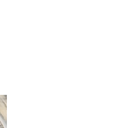
Inspiration
Sök
Öppettider
Praktisk information
Lediga jobb
Magasin
Tryggare handel
Presentkort
Frågor & svar om parkering
Parkering