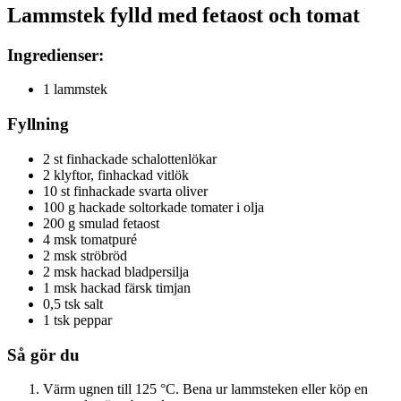
Lammstek fylld med fetaost och tomat
Ingredienser:
1 lammstek
Fyllning
2 st finhackade schalottenlökar
2 klyftor, finhackad vitlök
10 st finhackade svarta oliver
100 g hackade soltorkade tomater i olja
200 g smulad fetaost
4 msk tomatpuré
2 msk ströbröd
2 msk hackad bladpersilja
1 msk hackad färsk timjan
0,5 tsk salt
1 tsk peppar
Så gör du
Värm ugnen till 125 °C. Bena ur lammsteken eller köp en