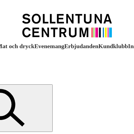
at och dryck
Evenemang
Erbjudanden
Kundklubb
In