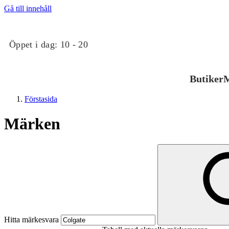
Gå till innehåll
Öppet i dag:
10 - 20
Butiker
M
Förstasida
Märken
Butiker
Mat och dryck
Hitta märkesvara