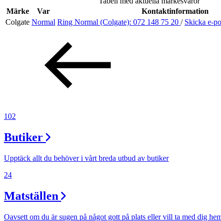
Tabell med aktuella märkesvaror
Evenemang
Märke
Var
Kontaktinformation
Colgate
Normal
Ring Normal (Colgate):
072 148 75 20
/
Skicka e-p
Erbjudanden
Kundklubb
Inspiration
102
Butiker
Sök
Upptäck allt du behöver i vårt breda utbud av butiker
24
Matställen
Öppettider
Praktisk information
Oavsett om du är sugen på något gott på plats eller vill ta med dig he