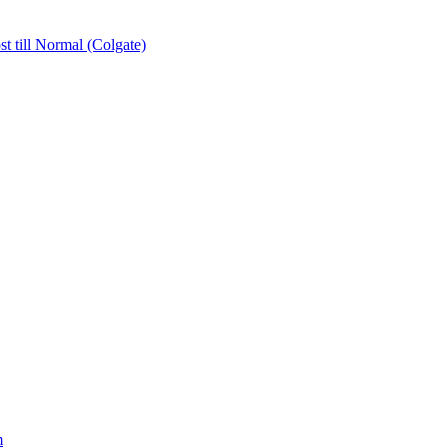
ost
till Normal (Colgate)
m