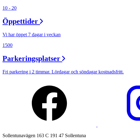
10 - 20
Lediga jobb
Öppettider
Magasin
Tryggare handel
Vi har öppet 7 dagar i veckan
Presentkort
1500
Frågor & svar om parkering
Parkeringsplatser
Parkering
Fri parkering i 2 timmar. Lördagar och söndagar kostnadsfritt.
Sollentunavägen 163 C 191 47 Sollentuna