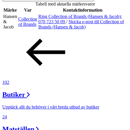
Tabell med aktuella märkesvaror
Inspiration
Märke
Var
Kontaktinformation
Hansen
Ring Collection of Brands (Hansen & Jacob):
Collection
&
070 723 50 09
/
Skicka e-post
till Collection of
of Brands
Jacob
Brands (Hansen & Jacob)
Sök
Öppettider
Praktisk information
Lediga jobb
102
Magasin
Butiker
Tryggare handel
Upptäck allt du behöver i vårt breda utbud av butiker
Presentkort
24
Frågor & svar om parkering
Matställen
Parkering