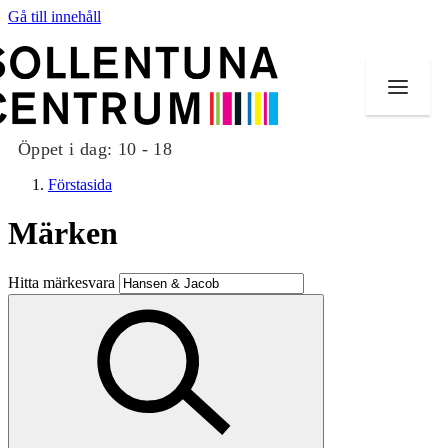
Gå till innehåll
Öppet i dag:
10 - 18
Förstasida
Märken
Butiker
Hitta märkesvara
Mat och dryck
Evenemang
Erbjudanden
Kundklubb