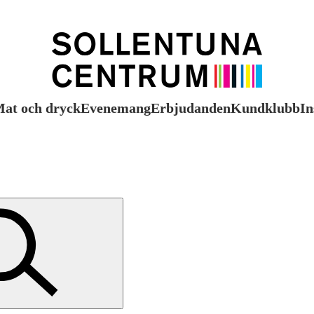
at och dryck
Evenemang
Erbjudanden
Kundklubb
In