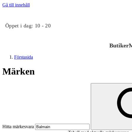
Gå till innehåll
Öppet i dag:
10 - 20
Butiker
M
Förstasida
Märken
Butiker
Mat och dryck
Hitta märkesvara