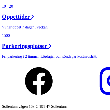
10 - 20
Lediga jobb
Öppettider
Magasin
Tryggare handel
Vi har öppet 7 dagar i veckan
Presentkort
1500
Frågor & svar om parkering
Parkeringsplatser
Parkering
Fri parkering i 2 timmar. Lördagar och söndagar kostnadsfritt.
Sollentunavägen 163 C 191 47 Sollentuna