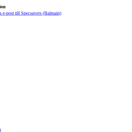
ion
a e-post
till Specsavers (Balmain)
m