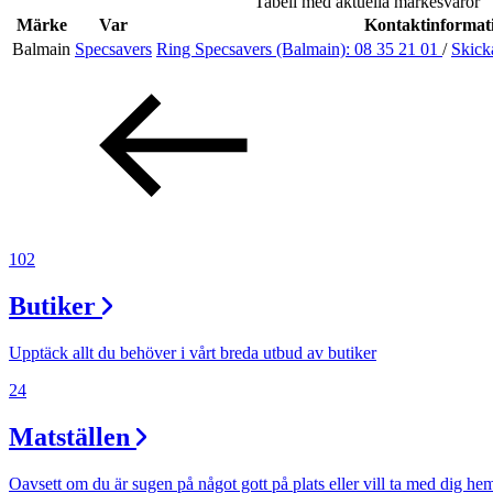
Tabell med aktuella märkesvaror
Evenemang
Märke
Var
Kontaktinformat
Balmain
Specsavers
Ring Specsavers (Balmain):
08 35 21 01
/
Skick
Erbjudanden
Kundklubb
Inspiration
102
Butiker
Sök
Upptäck allt du behöver i vårt breda utbud av butiker
24
Matställen
Öppettider
Praktisk information
Oavsett om du är sugen på något gott på plats eller vill ta med dig he