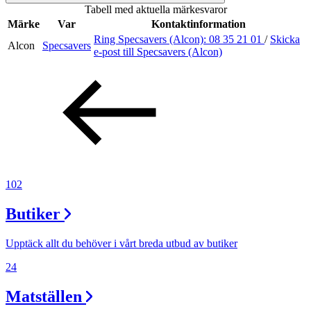
Tabell med aktuella märkesvaror
Inspiration
Märke
Var
Kontaktinformation
Ring Specsavers (Alcon):
08 35 21 01
/
Skicka
Alcon
Specsavers
e-post
till Specsavers (Alcon)
Sök
Öppettider
Praktisk information
102
Lediga jobb
Butiker
Magasin
Tryggare handel
Upptäck allt du behöver i vårt breda utbud av butiker
Presentkort
24
Frågor & svar om parkering
Matställen
Parkering