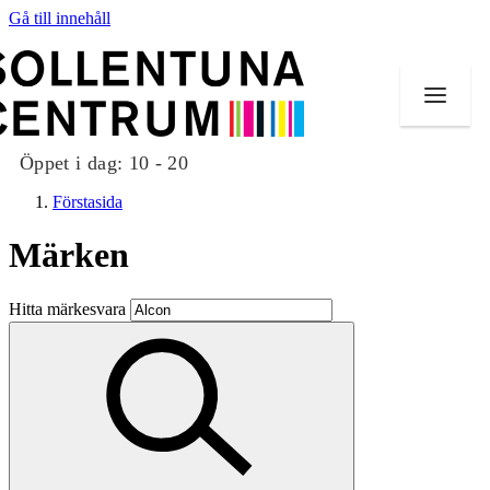
Gå till innehåll
Öppet i dag:
10 - 20
Förstasida
Märken
Butiker
Hitta märkesvara
Mat och dryck
Evenemang
Erbjudanden
Kundklubb