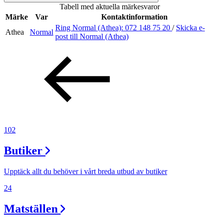
Tabell med aktuella märkesvaror
Inspiration
Märke
Var
Kontaktinformation
Ring Normal (Athea):
072 148 75 20
/
Skicka e-
Athea
Normal
post
till Normal (Athea)
Sök
Öppettider
Praktisk information
102
Lediga jobb
Butiker
Magasin
Tryggare handel
Upptäck allt du behöver i vårt breda utbud av butiker
Presentkort
24
Frågor & svar om parkering
Matställen
Parkering