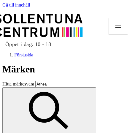
Gå till innehåll
Öppet i dag:
10 - 18
Förstasida
Märken
Butiker
Hitta märkesvara
Mat och dryck
Evenemang
Erbjudanden
Kundklubb