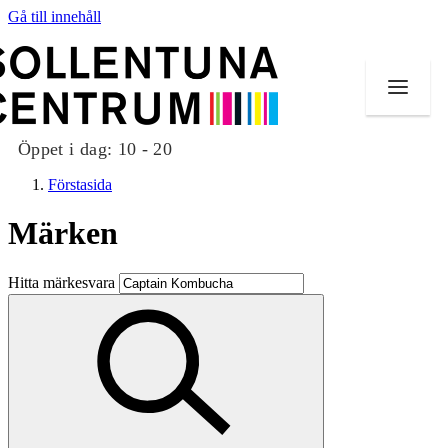
Gå till innehåll
Öppet i dag:
10 - 20
Förstasida
Märken
Butiker
Hitta märkesvara
Mat och dryck
Evenemang
Erbjudanden
Kundklubb