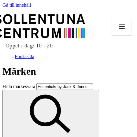
Gå till innehåll
Öppet i dag:
10 - 20
Förstasida
Märken
Butiker
Hitta märkesvara
Mat och dryck
Evenemang
Erbjudanden
Kundklubb