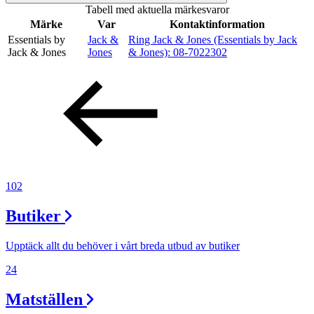
Tabell med aktuella märkesvaror
Inspiration
Märke
Var
Kontaktinformation
Essentials by
Jack &
Ring Jack & Jones (Essentials by Jack
Jack & Jones
Jones
& Jones):
08-7022302
Sök
Öppettider
Praktisk information
102
Lediga jobb
Butiker
Magasin
Tryggare handel
Upptäck allt du behöver i vårt breda utbud av butiker
Presentkort
24
Frågor & svar om parkering
Matställen
Parkering