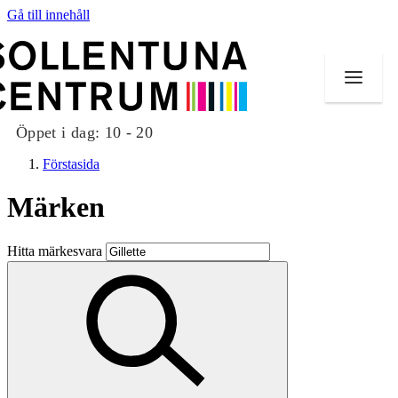
Gå till innehåll
Öppet i dag:
10 - 20
Förstasida
Märken
Butiker
Hitta märkesvara
Mat och dryck
Evenemang
Erbjudanden
Kundklubb