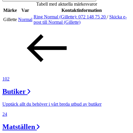
Tabell med aktuella märkesvaror
Inspiration
Märke
Var
Kontaktinformation
Ring Normal (Gillette):
072 148 75 20
/
Skicka e-
Gillette
Normal
post
till Normal (Gillette)
Sök
Öppettider
Praktisk information
102
Lediga jobb
Butiker
Magasin
Tryggare handel
Upptäck allt du behöver i vårt breda utbud av butiker
Presentkort
24
Frågor & svar om parkering
Matställen
Parkering