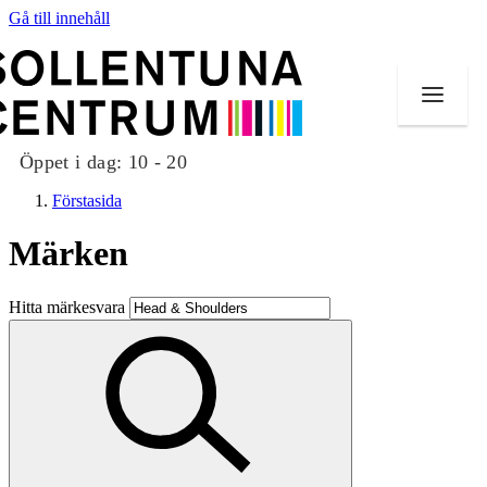
Gå till innehåll
Öppet i dag:
10 - 20
Förstasida
Märken
Butiker
Hitta märkesvara
Mat och dryck
Evenemang
Erbjudanden
Kundklubb