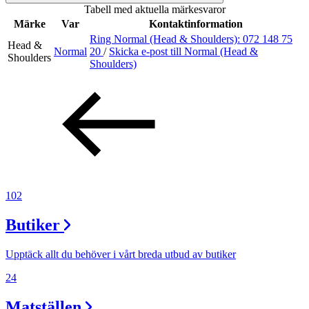
Tabell med aktuella märkesvaror
Inspiration
Märke
Var
Kontaktinformation
Ring Normal (Head & Shoulders):
072 148 75
Head &
Normal
20
/
Skicka e-post
till Normal (Head &
Shoulders
Shoulders)
Sök
Öppettider
Praktisk information
Lediga jobb
102
Magasin
Butiker
Tryggare handel
Upptäck allt du behöver i vårt breda utbud av butiker
Presentkort
24
Frågor & svar om parkering
Matställen
Parkering