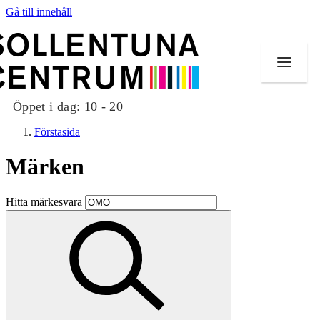
Gå till innehåll
Öppet i dag:
10 - 20
Förstasida
Märken
Butiker
Hitta märkesvara
Mat och dryck
Evenemang
Erbjudanden
Kundklubb