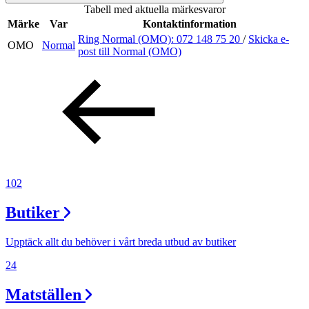
Tabell med aktuella märkesvaror
Inspiration
Märke
Var
Kontaktinformation
Ring Normal (OMO):
072 148 75 20
/
Skicka e-
OMO
Normal
post
till Normal (OMO)
Sök
Öppettider
Praktisk information
102
Lediga jobb
Butiker
Magasin
Tryggare handel
Upptäck allt du behöver i vårt breda utbud av butiker
Presentkort
24
Frågor & svar om parkering
Matställen
Parkering