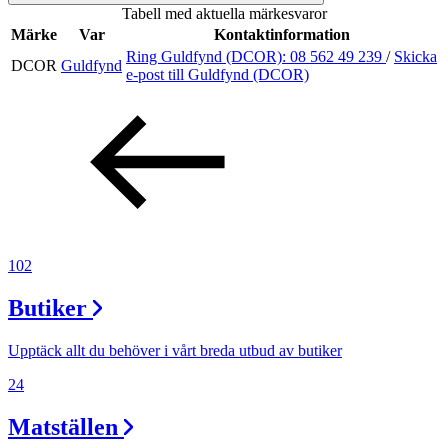
Tabell med aktuella märkesvaror
Inspiration
Märke
Var
Kontaktinformation
Ring Guldfynd (DCOR):
08 562 49 239
/
Skicka
DCOR
Guldfynd
e-post
till Guldfynd (DCOR)
Sök
Öppettider
Praktisk information
102
Lediga jobb
Butiker
Magasin
Tryggare handel
Upptäck allt du behöver i vårt breda utbud av butiker
Presentkort
24
Frågor & svar om parkering
Matställen
Parkering