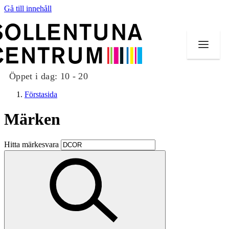
Gå till innehåll
Öppet i dag:
10 - 20
Förstasida
Märken
Butiker
Hitta märkesvara
Mat och dryck
Evenemang
Erbjudanden
Kundklubb