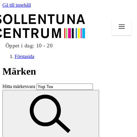
Gå till innehåll
Öppet i dag:
10 - 20
Förstasida
Märken
Butiker
Hitta märkesvara
Mat och dryck
Evenemang
Erbjudanden
Kundklubb