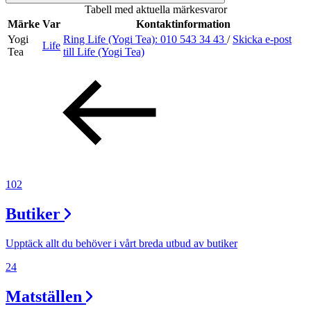
Tabell med aktuella märkesvaror
Inspiration
Märke
Var
Kontaktinformation
Yogi
Ring Life (Yogi Tea):
010 543 34 43
/
Skicka e-post
Life
Tea
till Life (Yogi Tea)
Sök
Öppettider
Praktisk information
102
Lediga jobb
Butiker
Magasin
Tryggare handel
Upptäck allt du behöver i vårt breda utbud av butiker
Presentkort
24
Frågor & svar om parkering
Matställen
Parkering