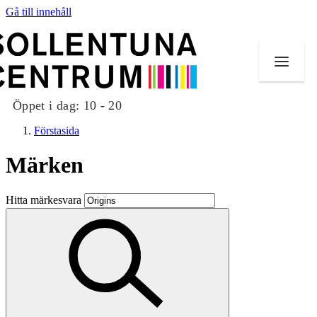
Gå till innehåll
Öppet i dag:
10 - 20
Förstasida
Märken
Butiker
Hitta märkesvara
Mat och dryck
Evenemang
Erbjudanden
Kundklubb