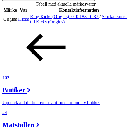
Tabell med aktuella märkesvaror
Inspiration
Märke
Var
Kontaktinformation
Ring Kicks (Origins):
010 188 16 37
/
Skicka e-post
Origins
Kicks
till Kicks (Origins)
Sök
Öppettider
Praktisk information
102
Lediga jobb
Butiker
Magasin
Tryggare handel
Upptäck allt du behöver i vårt breda utbud av butiker
Presentkort
24
Frågor & svar om parkering
Matställen
Parkering