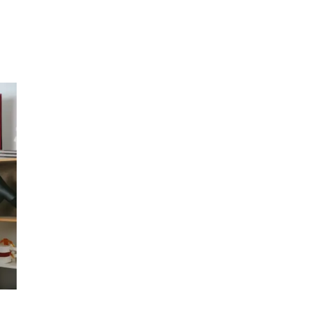
Inspiration
Sök
Öppettider
Praktisk information
Lediga jobb
Magasin
Tryggare handel
Presentkort
Frågor & svar om parkering
Parkering