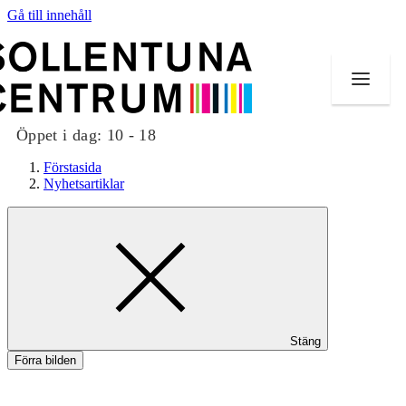
Gå till innehåll
Öppet i dag:
10 - 18
Förstasida
Nyhetsartiklar
Butiker
Mat och dryck
Evenemang
Stäng
Erbjudanden
Förra bilden
Kundklubb