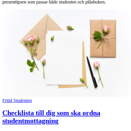
presenttipsen som passar både studenten och plånboken.
Inspiration
Sök
Öppettider
Praktisk information
Lediga jobb
Magasin
Fritid
Studenten
Tryggare handel
Checklista till dig som ska ordna
Presentkort
studentmottagning
Frågor & svar om parkering
Parkering