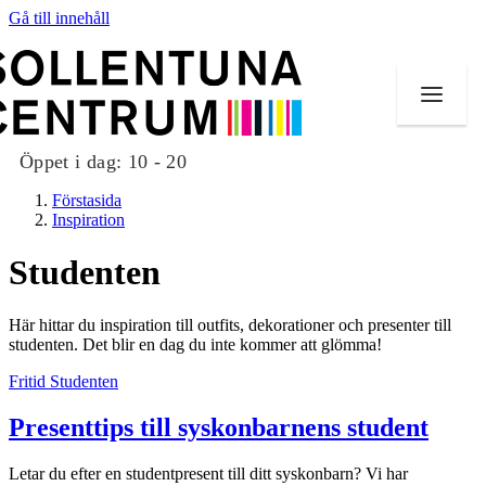
Gå till innehåll
Öppet i dag:
10 - 20
Förstasida
Inspiration
Studenten
Butiker
Här hittar du inspiration till outfits, dekorationer och presenter till
Mat och dryck
studenten. Det blir en dag du inte kommer att glömma!
Fritid
Studenten
Evenemang
Presenttips till syskonbarnens student
Erbjudanden
Kundklubb
Letar du efter en studentpresent till ditt syskonbarn? Vi har