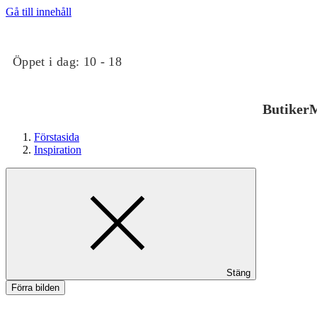
Gå till innehåll
Öppet i dag:
10 - 18
Butiker
M
Förstasida
Inspiration
Butiker
Stäng
Mat och dryck
Förra bilden