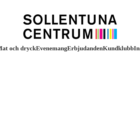
at och dryck
Evenemang
Erbjudanden
Kundklubb
In