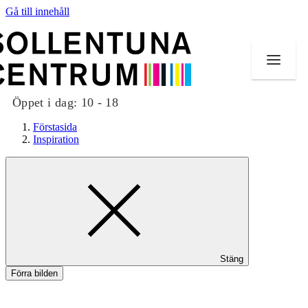
Gå till innehåll
Öppet i dag:
10 - 18
Förstasida
Inspiration
Butiker
Mat och dryck
Evenemang
Stäng
Erbjudanden
Förra bilden
Kundklubb