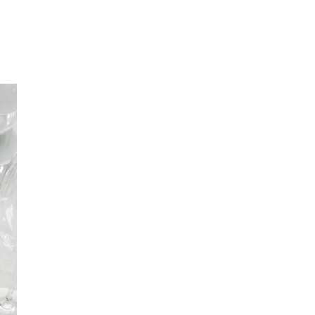
Inspiration
Sök
Öppettider
Praktisk information
Lediga jobb
Magasin
Tryggare handel
Presentkort
Frågor & svar om parkering
Parkering