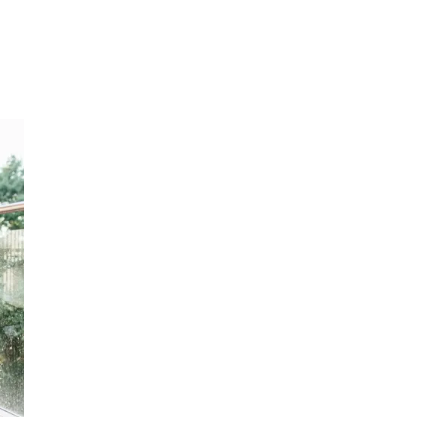
Inspiration
Sök
Öppettider
Praktisk information
Lediga jobb
Magasin
Tryggare handel
Presentkort
Frågor & svar om parkering
Parkering