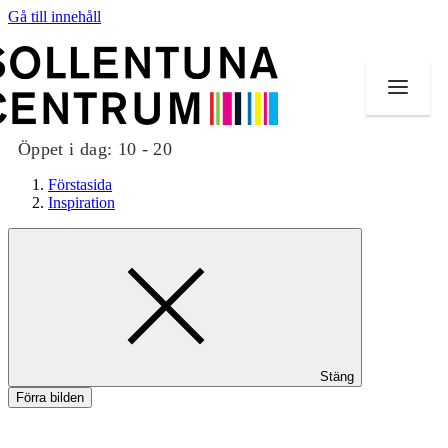
Gå till innehåll
Öppet i dag:
10 - 20
Förstasida
Inspiration
Butiker
Mat och dryck
Evenemang
Stäng
Erbjudanden
Förra bilden
Kundklubb