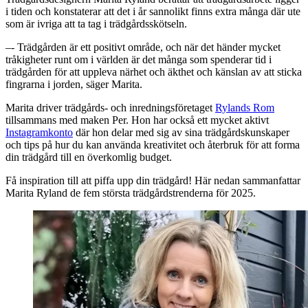
i tiden och konstaterar att det i år sannolikt finns extra många där ute
som är ivriga att ta tag i trädgårdsskötseln.
–- Trädgården är ett positivt område, och när det händer mycket
tråkigheter runt om i världen är det många som spenderar tid i
trädgården för att uppleva närhet och äkthet och känslan av att sticka
fingrarna i jorden, säger Marita.
Marita driver trädgårds- och inredningsföretaget
Rylands Rom
tillsammans med maken Per. Hon har också ett mycket aktivt
Instagramkonto
där hon delar med sig av sina trädgårdskunskaper
och tips på hur du kan använda kreativitet och återbruk för att forma
din trädgård till en överkomlig budget.
Få inspiration till att piffa upp din trädgård! Här nedan sammanfattar
Marita Ryland de fem största trädgårdstrenderna för 2025.