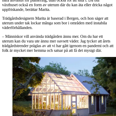
bara används för plantering, utan också för att sitta i. Då blir
växthuset också en form av uterum där du kan äta eller dricka något
uppfriskande, berättar Marita.
Trädgårdsdesignern Marita är baserad i Bergen, och hon säger att
uterum under tak lockar många som bor i områden med instabila
väderförhållanden.
– Människor vill använda trädgården ännu mer. Om du har ett
uterum kan du vara ute ännu mer oavsett väder. Jag tycker att årets
trädgårdstrender präglas av att vi har gått igenom en pandemi och att
folk är mycket mer hemma och satsar på att få det mysigt där.