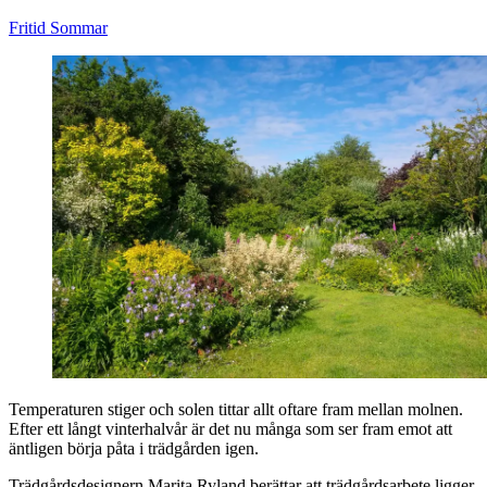
Fritid
Sommar
Temperaturen stiger och solen tittar allt oftare fram mellan molnen.
Efter ett långt vinterhalvår är det nu många som ser fram emot att
äntligen börja påta i trädgården igen.
Trädgårdsdesignern Marita Ryland berättar att trädgårdsarbete ligger