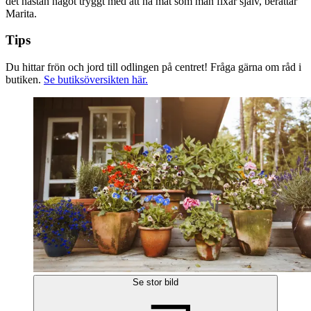
det nästan något tryggt med att ha mat som man fixar själv, berättar
Marita.
Tips
Du hittar frön och jord till odlingen på centret! Fråga gärna om råd i
butiken.
Se butiksöversikten här.
Se stor bild