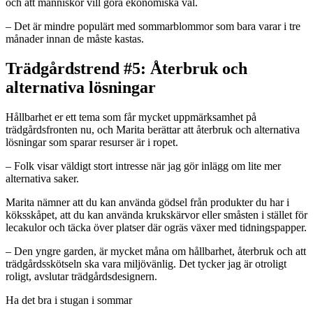
och att människor vill göra ekonomiska val.
– Det är mindre populärt med sommarblommor som bara varar i tre
månader innan de måste kastas.
Trädgårdstrend #5: Återbruk och
alternativa lösningar
Hållbarhet er ett tema som får mycket uppmärksamhet på
trädgårdsfronten nu, och Marita berättar att återbruk och alternativa
lösningar som sparar resurser är i ropet.
– Folk visar väldigt stort intresse när jag gör inlägg om lite mer
alternativa saker.
Marita nämner att du kan använda gödsel från produkter du har i
köksskåpet, att du kan använda krukskärvor eller småsten i stället för
lecakulor och täcka över platser där ogräs växer med tidningspapper.
– Den yngre garden, är mycket måna om hållbarhet, återbruk och att
trädgårdsskötseln ska vara miljövänlig. Det tycker jag är otroligt
roligt, avslutar trädgårdsdesignern.
Ha det bra i stugan i sommar